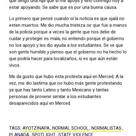
que tengo una hija que si me apoya y vino conmigo hoy a
estar apoyando. Se sabe que es por una buena causa.
Lo primero que pensé cuando oí la noticia es que ojalá no
esten muertos. Me dio mucha tristeza oir que fue a manos
de la policía porque a veces la gente que nos debe de
cuidar y proteger es mala, no entiendo porque el gobierno
no los apoyó y les dio ayuda a los estudiantes. Se ve que
son gente humilde y pienso que el gobierno no ha hecho lo
que podría hacer para localizarlos, si es que aún están
vivos.
Me da gusto que hubo esta protesta aquí en Merced. A la
vez, me dio lastima que no hubo más gente protestando
ya que hay tanto Latino y tanto Mexicano y tantas
personas de provenir similar a los estudiantes
desaparecidos aquí en Merced.
TAGS:
AYOTZINAPA
,
NORMAL SCHOOL
,
NORMALISTAS
,
PLANADA
,
SPOTLIGHT
,
STATE VIOLENCE