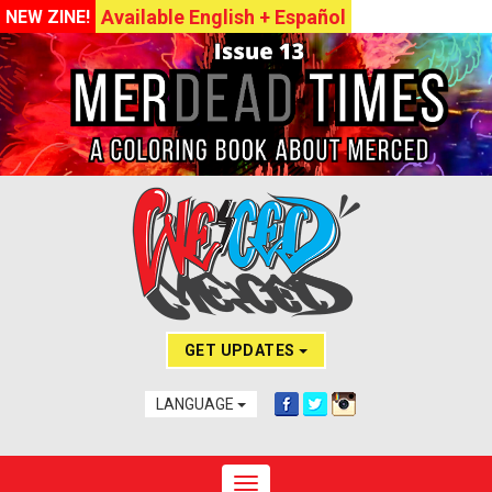
Available English + Español
NEW ZINE!
GET UPDATES
LANGUAGE
Toggle navigation